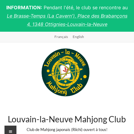
INFORMATION:
Pendant l'été, le club se rencontre au
Le Brasse-Temps (La Cavern'), Place des Brabançons
4, 1348 Ottignies-Louvain-la-Neuve
Skip
Français
English
to
content
Louvain-la-Neuve Mahjong Club
Menu
Club de Mahjong japonais (Riichi) ouvert à tous!