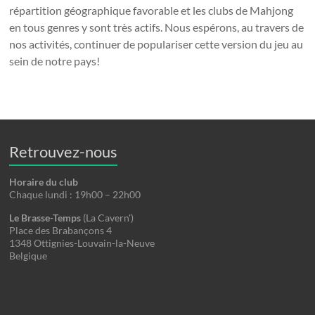
répartition géographique favorable et les clubs de Mahjong
en tous genres y sont très actifs. Nous espérons, au travers de
nos activités, continuer de populariser cette version du jeu au
sein de notre pays!
Retrouvez-nous
Horaire du club
Chaque lundi : 19h00 – 22h00
Le Brasse-Temps
(La Cavern')
Place des Brabançons 4
1348 Ottignies-Louvain-la-Neuve
Belgique