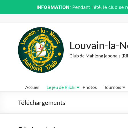
INFORMATION:
Pendant l'été, le club se 
Skip
to
content
Louvain-la-
Club de Mahjong japonais (Rii
Accueil
Le jeu de Riichi
Photos
Tournois
Téléchargements