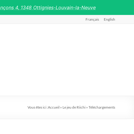
ançons 4, 1348 Ottignies-Louvain-la-Neuve
Français
English
Vous êtes ici :
Accueil
»
Le jeu de Riichi
»
Téléchargements